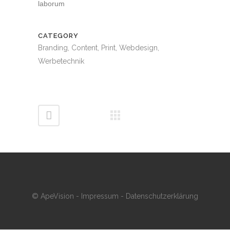
laborum
CATEGORY
Branding, Content, Print, Webdesign,
Werbetechnik
© ApeVision -
Impressum
-
Datenschutzerklärung